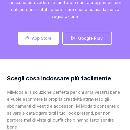
nessuno può vedere le tue foto e non raccogliamo i tuoi
dati personali infatti puoi iniziare subito ad usarla senza
registrazione
App Store
Google Play
Scegli cosa indossare più facilmente
MiModa è la soluzione perfetta per chi ama vestirsi bene
e vuole esprimere la propria creatività attraverso gli
abbinamenti di vestiti e accessori. MiModa ti consente di
salvare e catalogare tutti i tuoi look preferiti, per non
perdere mai di vista gli outfit che ti hanno fatto sentire
bene