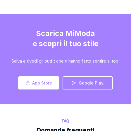
Scarica MiModa
e scopri il tuo stile
Salva e rivedi gli outfit che ti hanno fatto sentire al top!
App Store
Google Play
FAQ
Domande frequenti